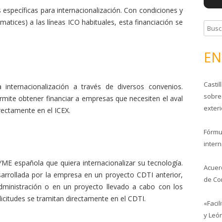
 específicas para internacionalización. Con condiciones y
matices) a las líneas ICO habituales, esta financiación se
B
u
s
EN
c
a
Casti
r
a internacionalización a través de diversos convenios.
sobre
:
mite obtener financiar a empresas que necesiten el aval
exter
irectamente en el ICEX.
Fórmu
inter
ME española que quiera internacionalizar su tecnología.
Acuer
arrollada por la empresa en un proyecto CDTI anterior,
de Co
dministración o en un proyecto llevado a cabo con los
icitudes se tramitan directamente en el CDTI.
«Faci
y Leó