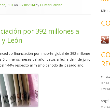
ción
,
ICEX
on
06/10/2014
by
Cluster Calidad
.
Mis tu
CO
ciación por 392 millones a
a y León
CO
concedido financiación por importe global de 392 millones
os 5 primeros meses del año, datos a fecha de 4 de junio
RE
del 144% respecto al mismo período del pasado año.
Clust
lanza
EMPRE
Angel
merca