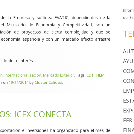
Infor
del Es
n de la Empresa y su línea EVATIC, dependientes de la
el Ministerio de Economía y Competitividad, son un
TE
ciación de proyectos de cierta complejidad y que se
 economía española y con un marcado efecto arrastre
AUT
AYU
do de tu interés.
COM
ón
,
Internacionalización
,
Mercado Exterior
. Tags:
CDTI
,
FIEM
,
CON
ón
on
19/11/2014
by
Cluster Calidad
.
EMP
EST
EXP
OS: ICEX CONECTA
FER
FIN
portación e Inversiones ha organizado para el mes de