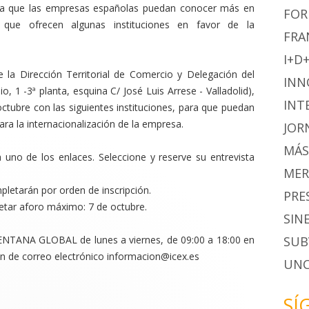
ra que las empresas españolas puedan conocer más en
FOR
s que ofrecen algunas instituciones en favor de la
FRA
I+D+
 la Dirección Territorial de Comercio y Delegación del
INN
io, 1 -3ª planta, esquina C/ José Luis Arrese - Valladolid),
INT
ctubre con las siguientes instituciones, para que puedan
ara la internacionalización de la empresa.
JOR
MÁS
 uno de los enlaces. Seleccione y reserve su entrevista
MER
letarán por orden de inscripción.
PRE
letar aforo máximo: 7 de octubre.
SIN
SUB
ENTANA GLOBAL de lunes a viernes, de 09:00 a 18:00 en
ión de correo electrónico informacion@icex.es
UNC
SÍ