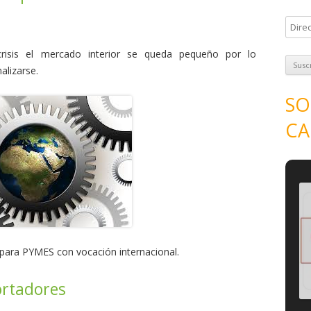
D
i
isis el mercado interior se queda pequeño por lo
r
lizarse.
e
c
SO
c
CA
i
ó
n
d
e
e
m
a
n para PYMES con vocación internacional.
i
l
ortadores