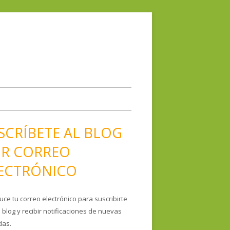
ip
o
ontent
SCRÍBETE AL BLOG
R CORREO
ECTRÓNICO
uce tu correo electrónico para suscribirte
 blog y recibir notificaciones de nuevas
das.