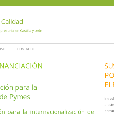
Sk
 Calidad
t
c
resarial en Castilla y León
IATE
CONTACTO
INANCIACIÓN
SU
PO
EL
ción para la
n de Pymes
Introd
a este
ón para la internacionalización de
entra